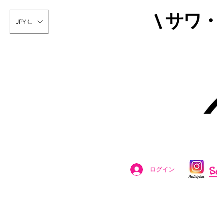
\ サワ
JPY (¥)
S
ログイン