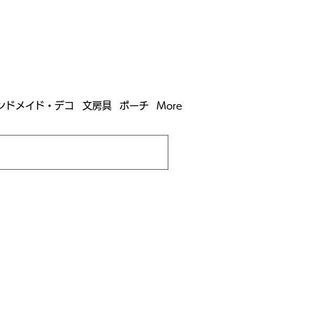
含む全国への送料が！
送料
無料！
込）以上​購入で
購入は全国送料890円（沖縄・北海道除く）
ンドメイド・デコ
文房具
ポーチ
More