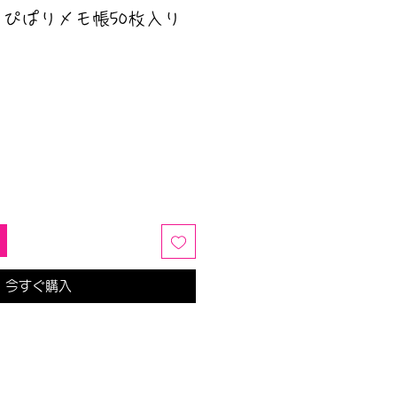
ラぴぱりメモ帳50枚入り
今すぐ購入