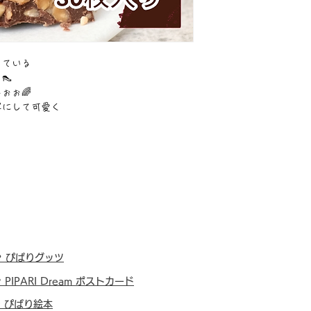
っている
👠
ぉぉ🌈
写にして可愛く
・
ぴぱりグッツ
・
PIPARI Dream ポストカード
・
ぴぱり絵本