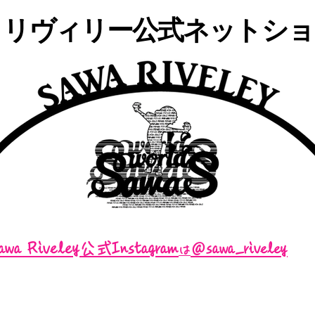
・リヴィリー公式ネットショッ
awa Riveley公式Instagram
＠sawa_riveley
は