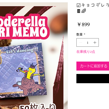
☑︎チョコデレ
🍫🌈
価
￥899
格
数量
*
在庫残り2点
カートに追加する