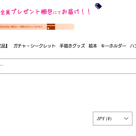
沖縄・北海道を
プレゼント梱包
お届け！！
全員
​35000円
にて
（税
​(35000円（税込）未満のご
決済のお支払い期日は２４時間以内となっております。
（梱包手数料込み）
定品】
ガチャ・シークレット
手描きグッズ
絵本
キーホルダー
ハ
JPY (¥)