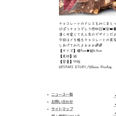
チョコレートのドレスをみにまと
ぴぱりチョコデレラ🥹🫶🏻💓👗👑🍫
凄く可愛くて大人気のデザインだよ
今回はメモ帳もチョコレートの実
しあげてみたよぉぉぉ🌈🌈
【サイズ】横9cm✖︎縦6.4cm
【素材】紙
【容量】50枚
©︎PIPARI STORY./©︎Sawa Riveley.
ニュース一覧
お問い合わせ
サイトマップ