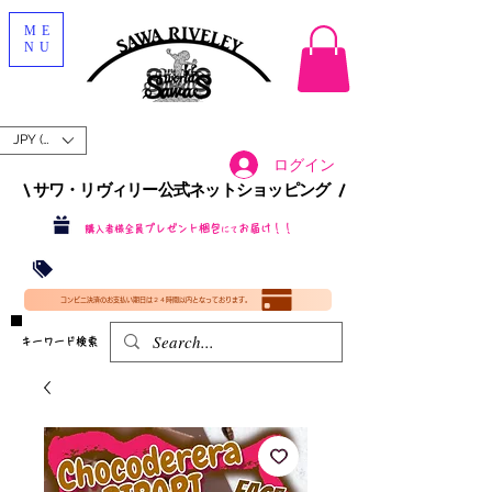
ME
NU
JPY (¥)
ログイン
\ サワ・リヴィリー公式ネットショッピング /​
プレゼント梱包
お届け！！
購入者様全員
にて
沖縄・北海道を含む全国への送料が！
送料
無料！
​35000円
（税込）以上​購入で
​(35000円（税込）未満のご購入は全国送料890円（沖縄・北海道除く）（梱包手数料込み）
コンビニ決済のお支払い期日は２４時間以内となっております。
​キーワード検索