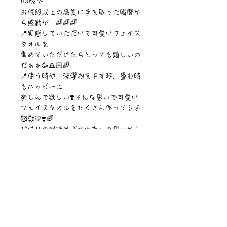
100%で
お値段以上の品質に手を取った瞬間か
ら感動が…🌈🌈🌈
📍実感していただいて可愛いフェイス
タオルを
集めていただけたらとっても嬉しいの
だぁぁ🥳🙏🏻🌈
📍使う時や、洗濯物を干す時、畳む時
もハッピーに
楽しんで欲しい❣️そんな思いで可愛い
フェイスタオルをたくさん作ってるよ
🥰💞💛❣️🌈
ぴぱりの製造者『さわ吉』の思いから
フェイスタオルはベストセラー商品に
なって
今は日本一フェイスタオルの種類が多
いブランドへと
愛され続け成長しています🧡🧡🧡🌈🌏
✨
【サイズ】800 x 340mm
【素材】綿100%
【仕様】表:シェービング加工極ふわ