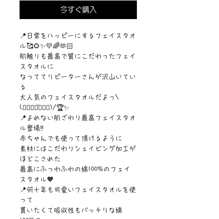
今すぐ購入
📍日常をハッピーにするフェイスタオ
ル🥰🌻✨💛🌈🫶🏻
肌触りも最高で質にこだわったフェイ
スタオルに
なっててリピーターさんが沢山いてい
る
大人気のフェイスタオルだよっ\
(๑⃙⃘◡̈๑⃙⃘)/🏆✨
📍よれない肌ざわり最高フェイスタオ
ル登場‼️
赤ちゃんでも使って頂けるように
素材にはこだわりシェイビング加工が
ほどこされた
最高にふっわふわの綿100%のフェイ
スタオル🧡
📍何十年も可愛いフェイスタオルを使
って
貰いたくて吸収性もバッチリな綿