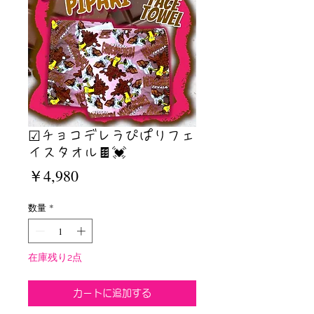
☑︎チョコデレラぴぱりフェ
イスタオル🍫💓
価
￥4,980
格
数量
*
在庫残り2点
カートに追加する