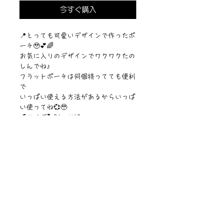
今すぐ購入
📍とっても可愛いデザインで作ったポ
ーチ🥹💕🌈
お気に入りのデザインでワクワクたの
しんでね♪
フラットポーチは何個持ってても便利
で
いっぱい使える方法があるからいっぱ
い使ってね💞🥹
【サイズ】21cm✖︎12cm
【素材】ポリエステル
©︎PIPARI STORY./©︎Sawa Riveley.
ニュース一覧
お問い合わせ
サイトマップ
個人情報について