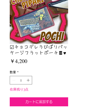
☑︎チョコデレラぴぱりパッ
ケージフラットポーチ🍫♥️
価
￥4,200
格
数量
*
在庫残り3点
カートに追加する