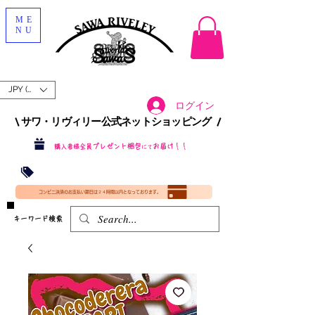
ME
NU
JPY (¥)
ログイン
\ サワ・リヴィリー公式ネットショッピング /​
プレゼント梱包
お届け！！
購入者様全員
にて
沖縄・北海道を含む全国への送料が！
送料
無料！
​35000円
（税込）以上​購入で
​(35000円（税込）未満のご購入は全国送料890円（沖縄・北海道除く）（梱包手数料込み）
コンビニ決済のお支払い期日は２４時間以内となっております。
​キーワード検索