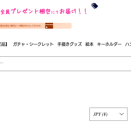
沖縄・北海道を
プレゼント梱包
お届け！！
全員
​35000円
にて
（税
​(35000円（税込）未満のご
決済のお支払い期日は２４時間以内となっております。
（梱包手数料込み）
定品】
ガチャ・シークレット
手描きグッズ
絵本
キーホルダー
ハ
JPY (¥)