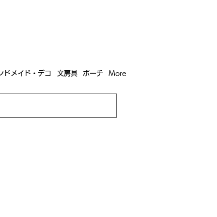
含む全国への送料が！
送料
無料！
込）以上​購入で
購入は全国送料890円（沖縄・北海道除く）
ンドメイド・デコ
文房具
ポーチ
More