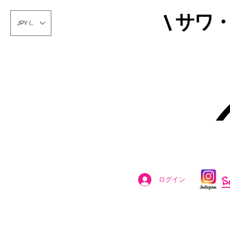
\ サワ
JPY (¥)
S
ログイン