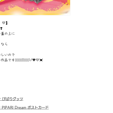
 💛】
️
の蓋の上に
ろなら
珍しいので
๑⃙⃘◡̈๑⃙⃘)/🧡💛💓
・
ぴぱりグッツ
・
PIPARI Dream ポストカード