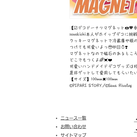
【☑︎デコドーナツマグネット🍩🧡🍦
sawakichi本人がホイップデコに挑戦❣
クッキーマグネットで冷蔵庫や瓶
つけても可愛いよっ🥹🫶🏻🫙❣️
マグネットなので磁石のあるとこ
どこでもつくよ🌈💓❤️
可愛いハンドメイドデコグッズは
是非ゲットして愛用してもらいたい作品です
【サイズ】100mm✖︎100mm
©︎PIPARI STORY./©︎Sawa Riveley
ニュース一覧
お問い合わせ
サイトマップ