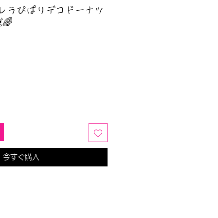
デレラぴぱりデコドーナツ
🌈
今すぐ購入