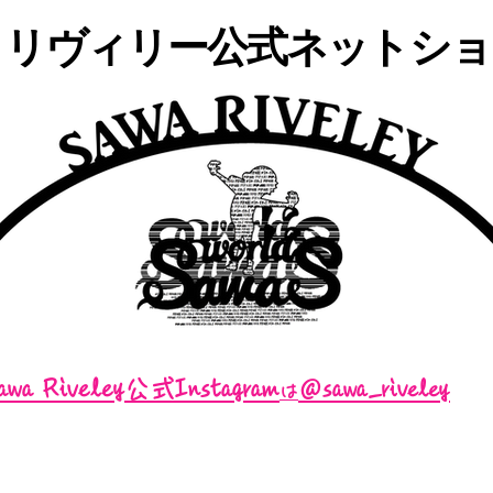
・リヴィリー公式ネットショッ
awa Riveley公式Instagram
＠sawa_riveley
は