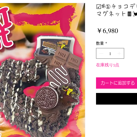
☑︎#①チョコ
マグネット🍫💓
価
￥6,980
格
数量
*
在庫残り1点
カートに追加する