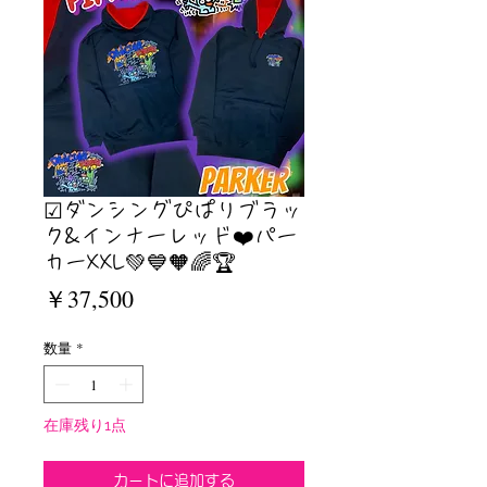
☑︎ダンシングぴぱりブラッ
ク&インナーレッド❤️パー
カーXXL💚💙🧡🌈🏆
価
￥37,500
格
数量
*
在庫残り1点
カートに追加する