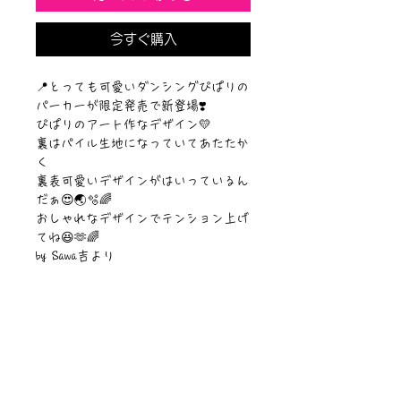
今すぐ購入
📍とっても可愛いダンシングぴぱりの
パーカーが限定発売で新登場❣️
ぴぱりのアート作なデザイン💛
裏はパイル生地になっていてあたたか
く
裏表可愛いデザインがはいっているん
だぁ😍🌏🫧🌈
おしゃれなデザインでテンション上げ
てね😆🫶🌈
by Sawa吉より
【サイズ】 身丈 身幅肩幅袖丈
XXL 81 6858 63 cm
【素材】綿100%
©︎Sawa Riveley./©︎PIPARI STORY.