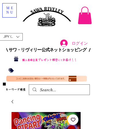
ME
NU
JPY (¥)
ログイン
\ サワ・リヴィリー公式ネットショッピング /​
プレゼント梱包
お届け！！
購入者様全員
にて
沖縄・北海道を含む全国への送料が！
送料
無料！
​35000円
（税込）以上​購入で
​(35000円（税込）未満のご購入は全国送料890円（沖縄・北海道除く）（梱包手数料込み）
コンビニ決済のお支払い期日は２４時間以内となっております。
​キーワード検索