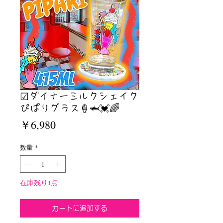
☑︎ダイナーミルクシェイク
ぴぱりグラス🍦🦈💓🌈
価
￥6,980
格
数量
*
在庫残り1点
カートに追加する