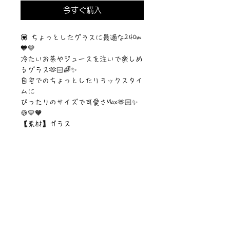
今すぐ購入
💟 ちょっとしたグラスに最適な240m
🧡💛
冷たいお茶やジュースを注いで楽しめ
るグラス🫶🏻🌈✨
自宅でのちょっとしたリラックスタイ
ムに
ぴったりのサイズで可愛さMax🫶🏻✨
🍪💛🧡
【素材】ガラス
【サイズ】76×151（ｍｍ）
【容量】415ml
©︎Sawa Riveley./©︎PIPARI STORY.
ニュース一覧
お問い合わせ
サイトマップ