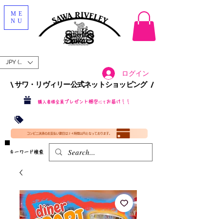
ME
NU
JPY (¥)
ログイン
\ サワ・リヴィリー公式ネットショッピング /​
プレゼント梱包
お届け！！
購入者様全員
にて
沖縄・北海道を含む全国への送料が！
送料
無料！
​35000円
（税込）以上​購入で
​(35000円（税込）未満のご購入は全国送料890円（沖縄・北海道除く）（梱包手数料込み）
コンビニ決済のお支払い期日は２４時間以内となっております。
​キーワード検索