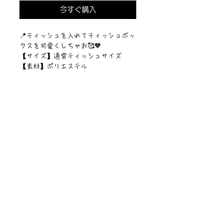
今すぐ購入
📍ティッシュを入れてティッシュボッ
クスを可愛くしちゃお🥰🧡
【サイズ】通常ティッシュサイズ
【素材】ポリエステル
©︎PIPARI STORY./©︎Sawa Riveley.
ニュース一覧
お問い合わせ
サイトマップ
個人情報について
利用規約
著作権・商標
・
ぴぱりグッツ
企業情報
​
特定商取引に関する法律
・
PIPARI Dream ポストカード
に基づく表示
・
ぴぱり絵本
・
ぴぱりLINEスタンプ