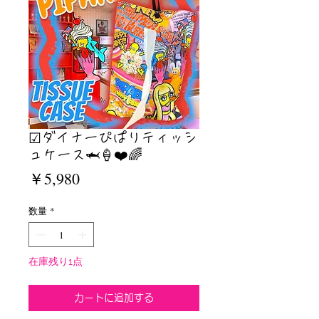
☑︎ダイナーぴぱりティッシ
ュケース🦈🍦❤️🌈
価
￥5,980
格
数量
*
在庫残り1点
カートに追加する