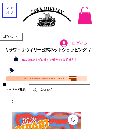
ME
NU
JPY (¥)
ログイン
\ サワ・リヴィリー公式ネットショッピング /​
プレゼント梱包
お届け！！
購入者様全員
にて
沖縄・北海道を含む全国への送料が！
送料
無料！
​35000円
（税込）以上​購入で
​(35000円（税込）未満のご購入は全国送料890円（沖縄・北海道除く）（梱包手数料込み）
コンビニ決済のお支払い期日は２４時間以内となっております。
​キーワード検索