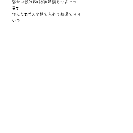
温かい飲み物は約6時間もつよーっ
🍵❣️
なんと❣️パスタ麺を入れて熱湯をそそ
いで
10分待つとパスタも茹でれちゃうの🥺
❗️🍝✨
すごく色々つかえちゃう魔法瓶水筒だ
よ✨
【サイズ】幅・直径7.4cm✖︎高さ21cm
【容量】600ml
【素材】ステンレス・魔法瓶
©︎PIPARI STORY./©︎Sawa Riveley.
ニュース一覧
お問い合わせ
サイトマップ
個人情報について
利用規約
著作権・商標
・
ぴぱりグッツ