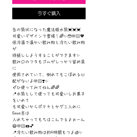
今すぐ購入
缶の筒状になった魔法瓶水筒💓💓💓
可愛いデザインで登場！🌈✨🥹🫶🏻🧡
保冷温で温かい飲み物と冷たい飲み物
が
持続ししようすることができます✨
飲み口のフタもゴムがしっかり留め具
に
使用されていて、倒れてもこぼれる心
配がないよ🫶🏻❣️✨
ぜひ使ってみてねん🌈🌈
📍水筒として使っても可愛いしお菓子
をいれて
も可愛いからポテチとかグミ入れに
Sawa吉は
入れちゃってもちはこんでるよぉーん
😆🫶🏻🍩💕
📍冷たい飲み物は約4時間もつよ🧊✨