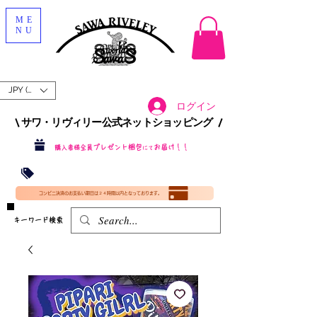
ME
NU
JPY (¥)
ログイン
\ サワ・リヴィリー公式ネットショッピング /​
プレゼント梱包
お届け！！
購入者様全員
にて
沖縄・北海道を含む全国への送料が！
送料
無料！
​35000円
（税込）以上​購入で
​(35000円（税込）未満のご購入は全国送料890円（沖縄・北海道除く）（梱包手数料込み）
コンビニ決済のお支払い期日は２４時間以内となっております。
​キーワード検索