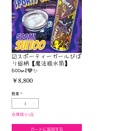
☑︎スポーティーガールぴぱ
り総柄【魔法瓶水筒】
600ml💙✨
価
￥8,800
格
数量
*
在庫残り1点
カートに追加する