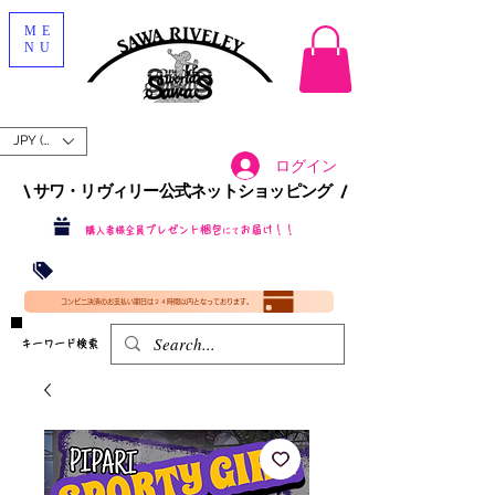
ME
NU
JPY (¥)
ログイン
\ サワ・リヴィリー公式ネットショッピング /​
プレゼント梱包
お届け！！
購入者様全員
にて
沖縄・北海道を含む全国への送料が！
送料
無料！
​35000円
（税込）以上​購入で
​(35000円（税込）未満のご購入は全国送料890円（沖縄・北海道除く）（梱包手数料込み）
コンビニ決済のお支払い期日は２４時間以内となっております。
​キーワード検索