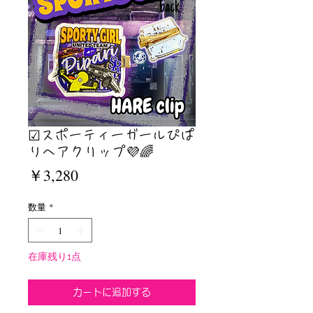
☑︎スポーティーガールぴぱ
りヘアクリップ💜🌈
価
￥3,280
格
数量
*
在庫残り1点
カートに追加する