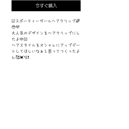
今すぐ購入
☑︎スポーティーガールヘアクリップ🌈
🥹💜
大人気のデザインをヘアクリップにし
たよ🫶🏻
ヘアスタイルをオシャレにアップデー
トしてほしいなぁと思ってつくったよ
ん🥰💓🫧❗️
サイズ:アクリルサイズ4cm✖︎4cm
©︎PIPARI STORY./©︎Sawa Riveley.
ニュース一覧
お問い合わせ
サイトマップ
個人情報について
利用規約
著作権・商標