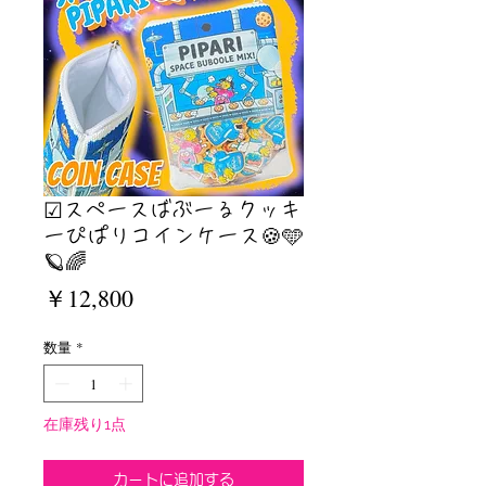
☑︎スペースばぶーるクッキ
ーぴぱりコインケース🍪🩵
🪐🌈
価
￥12,800
格
数量
*
在庫残り1点
カートに追加する