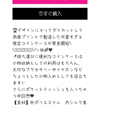
今すぐ購入
🏆デザインにそってダイカットして
両面プリントで製造した可愛すぎる
限定コインケースが発売開始\
(๑⃙⃘◡̈๑⃙⃘)/✨🍪🌈💖
📍持ち運びに便利なコインケースは
小物収納としての利用はもちろん、
大切なアクセサリーやイヤホンなど
ちょっとした小物入れとしても役立ち
ます✨
さらにポケットティッシュも入っちゃ
う🫶🏻🥹🧡
【素材】外ポリエステル 内シルク素
材
【サイズ】約縦14mm 横11cm
【プリント】両面印刷
【仕様】ファスナー付き
©︎Sawa Riveley./©︎PIPARI STORY.