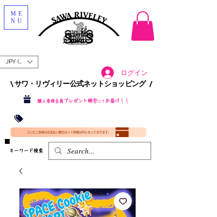
ME
NU
JPY (¥)
ログイン
\ サワ・リヴィリー公式ネットショッピング /​
プレゼント梱包
お届け！！
購入者様全員
にて
沖縄・北海道を含む全国への送料が！
送料
無料！
​35000円
（税込）以上​購入で
​(35000円（税込）未満のご購入は全国送料890円（沖縄・北海道除く）（梱包手数料込み）
コンビニ決済のお支払い期日は２４時間以内となっております。
​キーワード検索