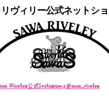
・リヴィリー公式ネットショッ
awa Riveley公式Instagram
＠sawa_riveley
は