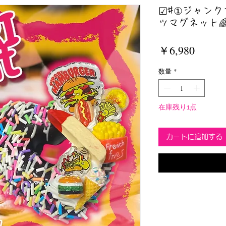
☑︎#①ジャン
ツマグネット🌈
価
￥6,980
格
数量
*
在庫残り1点
カートに追加する