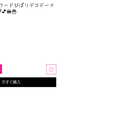
クフードぴぱりデコドーナ
🍔🍟
今すぐ購入