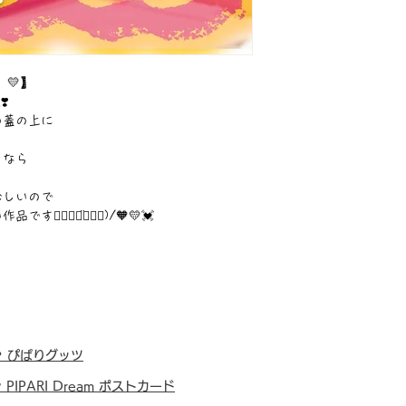
 💛】
️
の蓋の上に
ろなら
珍しいので
๑⃙⃘◡̈๑⃙⃘)/🧡💛💓
・
ぴぱりグッツ
・
PIPARI Dream ポストカード