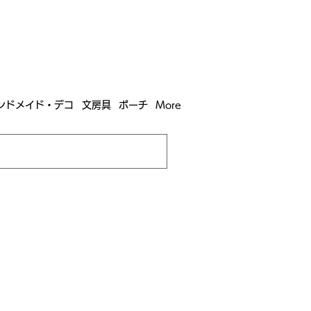
含む全国への送料が！
送料
無料！
込）以上​購入で
購入は全国送料890円（沖縄・北海道除く）
ンドメイド・デコ
文房具
ポーチ
More