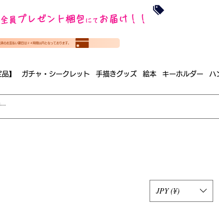
沖縄・北海道を
プレゼント梱包
お届け！！
全員
​35000円
にて
（税
​(35000円（税込）未満のご
決済のお支払い期日は２４時間以内となっております。
（梱包手数料込み）
定品】
ガチャ・シークレット
手描きグッズ
絵本
キーホルダー
ハ
JPY (¥)