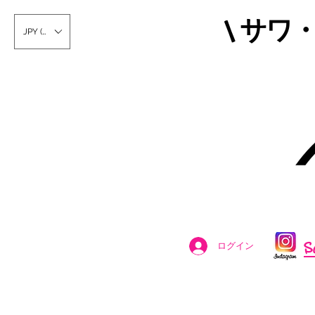
\ サワ
JPY (¥)
S
ログイン