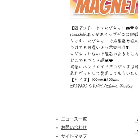
【☑︎デコドーナツマグネット🍩🧡🍦
sawakichi本人がホイップデコに挑戦❣
クッキーマグネットで冷蔵庫や瓶
つけても可愛いよっ🥹🫶🏻🫙❣️
マグネットなので磁石のあるとこ
どこでもつくよ🌈💓❤️
可愛いハンドメイドデコグッズは
是非ゲットして愛用してもらいたい作品です
【サイズ】100mm✖︎100mm
©︎PIPARI STORY./©︎Sawa Riveley
ニュース一覧
お問い合わせ
サイトマップ