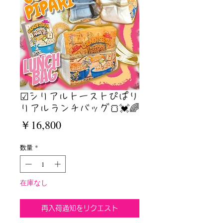
☑︎シリアルトーストぴぱり
リアルランチバッグ🍞💓🌈
価
￥16,800
格
数量
*
在庫なし
再入荷通知をリクエスト