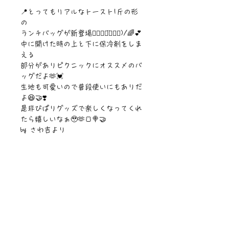
📍とってもリアルなトースト1斤の形
の
ランチバッグが新登場๑⃙⃘◡̈๑⃙⃘)/🌈💕
中に開けた時の上と下に保冷剤をしま
える
部分がありピクニックにオススメのバ
ッグだよ🫶💓
生地も可愛いので普段使いにもありだ
よ😆🤝❣️
是非ぴぱりグッズで楽しくなってくれ
たら嬉しいなぁ🥹🫶🍞🍭🤝
by さわ吉より
【サイズ】21cm✖︎18cm✖︎14cm
【素材】ポリエステル
©︎PIPARI STORY./©︎Sawa Riveley.
ニュース一覧
お問い合わせ
サイトマップ