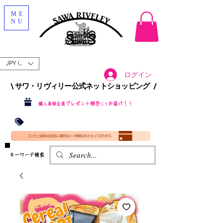
ME
NU
JPY (¥)
ログイン
\ サワ・リヴィリー公式ネットショッピング /​
プレゼント梱包
お届け！！
購入者様全員
にて
沖縄・北海道を含む全国への送料が！
送料
無料！
​35000円
（税込）以上​購入で
​(35000円（税込）未満のご購入は全国送料890円（沖縄・北海道除く）（梱包手数料込み）
コンビニ決済のお支払い期日は２４時間以内となっております。
​キーワード検索