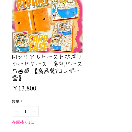
☑︎シリアルトーストぴぱり
カードケース・名刺ケース
🍞🥣🌈 【高品質PUレザー
🏆】
価
￥13,800
格
数量
*
在庫残り1点