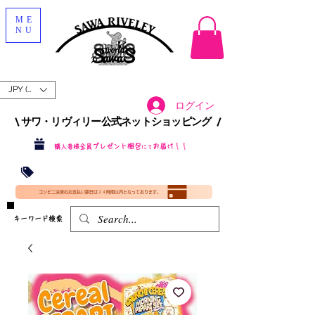
ME
NU
JPY (¥)
ログイン
\ サワ・リヴィリー公式ネットショッピング /​
プレゼント梱包
お届け！！
購入者様全員
にて
沖縄・北海道を含む全国への送料が！
送料
無料！
​35000円
（税込）以上​購入で
​(35000円（税込）未満のご購入は全国送料890円（沖縄・北海道除く）（梱包手数料込み）
コンビニ決済のお支払い期日は２４時間以内となっております。
​キーワード検索