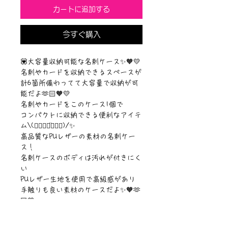
カートに追加する
今すぐ購入
💟大容量収納可能な名刺ケース✨🧡💛
名刺やカードを収納できるスペースが
計6箇所備わってて大容量で収納が可
能だよ🫶🏻🧡💛
名刺やカードをこのケース1個で
コンパクトに収納できる便利なアイテ
ム\(๑⃙⃘◡̈๑⃙⃘)/✨
高品質なPUレザーの素材の名刺ケー
ス！
名刺ケースのボディは汚れが付きにく
い
PUレザー生地を使用で高級感があり
手触りも良い素材のケースだよ✨🧡🫶
🏻💛
【素材】PUレザー(合成皮革)
【サイズ】閉じた状態：約