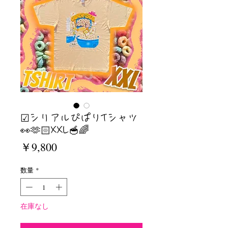
☑︎シリアルぴぱりTシャツ
👀🫶🏻XXL🥣🌈
価
￥9,800
格
数量
*
在庫なし