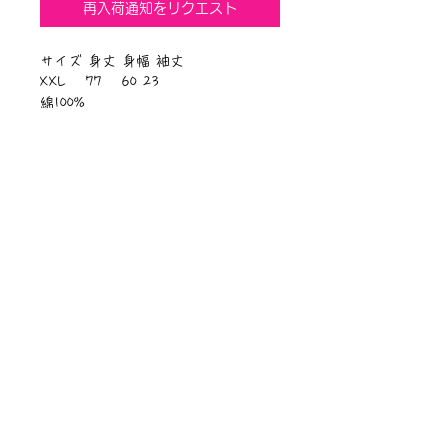
再入荷通知をリクエスト
サイズ 身丈 身幅 袖丈
XXL 77 60 23
綿100%
ニュース一覧
お問い合わせ
サイトマップ
個人情報について
利用規約
著作権・商標
・
ぴぱりグッツ
企業情報
​
特定商取引に関する法律
・
PIPARI Dream ポストカード
に基づく表示
・
ぴぱり絵本
・
ぴぱりLINEスタンプ
​・
Sawa Riveley【ＣＭ】