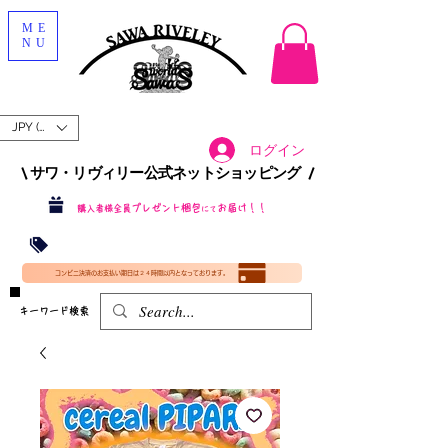
ME
NU
JPY (¥)
ログイン
\ サワ・リヴィリー公式ネットショッピング /​
プレゼント梱包
お届け！！
購入者様全員
にて
沖縄・北海道を含む全国への送料が！
送料
無料！
​35000円
（税込）以上​購入で
​(35000円（税込）未満のご購入は全国送料890円（沖縄・北海道除く）（梱包手数料込み）
コンビニ決済のお支払い期日は２４時間以内となっております。
​キーワード検索