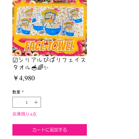
☑︎シリアルぴぱりフェイス
タオル🥣🌈✨
価
￥4,980
格
数量
*
在庫残り4点
カートに追加する