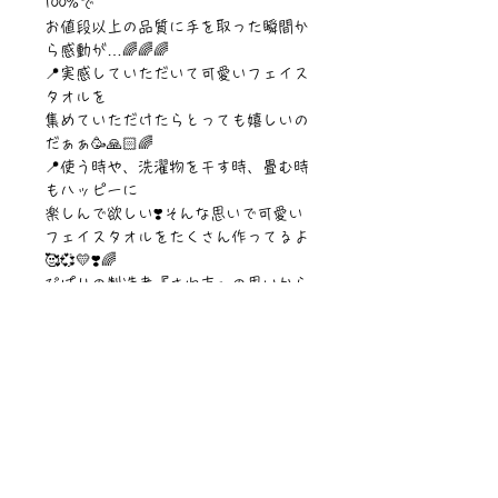
100%で
お値段以上の品質に手を取った瞬間か
ら感動が…🌈🌈🌈
📍実感していただいて可愛いフェイス
タオルを
集めていただけたらとっても嬉しいの
だぁぁ🥳🙏🏻🌈
📍使う時や、洗濯物を干す時、畳む時
もハッピーに
楽しんで欲しい❣️そんな思いで可愛い
フェイスタオルをたくさん作ってるよ
🥰💞💛❣️🌈
ぴぱりの製造者『さわ吉』の思いから
フェイスタオルはベストセラー商品に
なって
今は日本一フェイスタオルの種類が多
いブランドへと
愛され続け成長しています🧡🧡🧡🌈🌏
✨
【サイズ】800 x 340mm
【素材】綿100%
【仕様】表:シェービング加工極ふわ