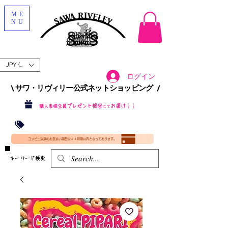
ME
NU
JPY (¥)
ログイン
\ サワ・リヴィリー公式ネットショッピング /​
プレゼント梱包
お届け！！
購入者様全員
にて
沖縄・北海道を含む全国への送料が！
送料
無料！
​35000円
（税込）以上​購入で
​(35000円（税込）未満のご購入は全国送料890円（沖縄・北海道除く）（梱包手数料込み）
コンビニ決済のお支払い期日は２４時間以内となっております。
​キーワード検索