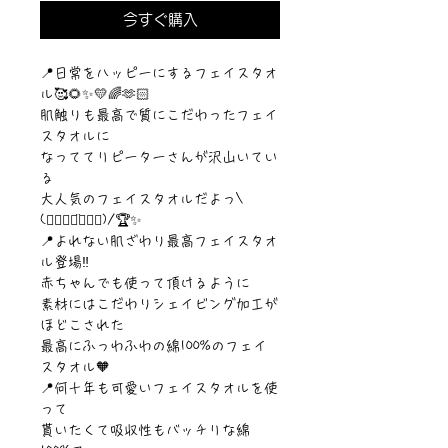
今すぐ購入
📍日常をハッピーにするフェイスタオ
ル🥰🌻✨💛🌈🫶🏻
肌触りも最高で質にこだわったフェイ
スタオルに
なっててリピーターさんが沢山いてい
る
大人気のフェイスタオルだよっ\
(๑⃙⃘◡̈๑⃙⃘)/🏆✨
📍よれない肌ざわり最高フェイスタオ
ル登場‼️
赤ちゃんでも使って頂けるように
素材にはこだわりシェイビング加工が
ほどこされた
最高にふっわふわの綿100%のフェイ
スタオル🧡
📍何十年も可愛いフェイスタオルを使
って
貰いたくて吸収性もバッチリな綿