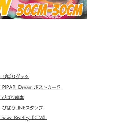
・
ぴぱりグッツ
・
PIPARI Dream ポストカード
・
ぴぱり絵本
・
ぴぱりLINEスタンプ
・
Sawa Riveley【ＣＭ】