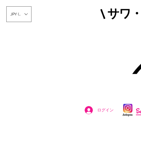
\ サワ
JPY (¥)
S
ログイン