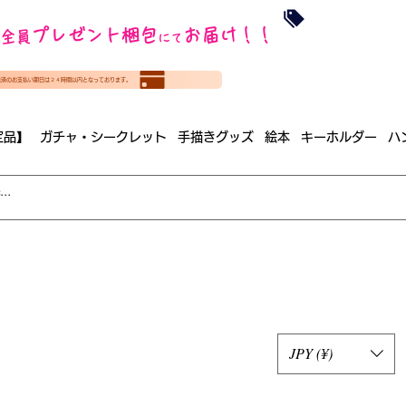
沖縄・北海道を
プレゼント梱包
お届け！！
全員
​35000円
にて
（税
​(35000円（税込）未満のご
決済のお支払い期日は２４時間以内となっております。
（梱包手数料込み）
定品】
ガチャ・シークレット
手描きグッズ
絵本
キーホルダー
ハ
JPY (¥)