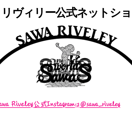
・リヴィリー公式ネットショッ
awa Riveley公式Instagram
＠sawa_riveley
は