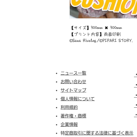
【サイズ】300mm ✖︎ 300mm
【プリント内容】両面印刷
©︎Sawa Riveley./©︎PIPARI STORY.
ニュース一覧
お問い合わせ
サイトマップ
個人情報について
利用規約
​
著作権・商標
企業情報
​
特定商取引に関する法律に基づく表示