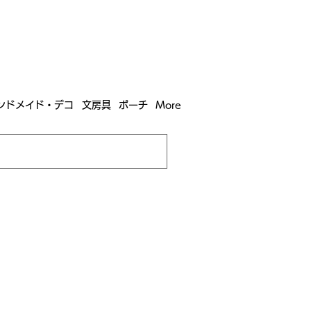
含む全国への送料が！
送料
無料！
込）以上​購入で
購入は全国送料890円（沖縄・北海道除く）
ンドメイド・デコ
文房具
ポーチ
More