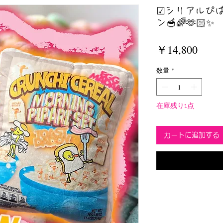
☑︎シリアルぴ
ン🥣🌈🫶🏻✨
価
￥14,800
格
数量
*
在庫残り1点
カートに追加する