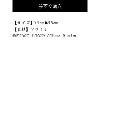
今すぐ購入
【サイズ】3.5cm✖︎3.5cm
【素材】アクリル
©︎PIPARI STORY./©︎Sawa Riveley.
ニュース一覧
お問い合わせ
サイトマップ
個人情報について
利用規約
著作権・商標
・
ぴぱりグッツ
企業情報
​
特定商取引に関する法律
・
PIPARI Dream ポストカード
に基づく表示
・
ぴぱり絵本
・
ぴぱりLINEスタンプ
​・
Sawa Riveley【ＣＭ】