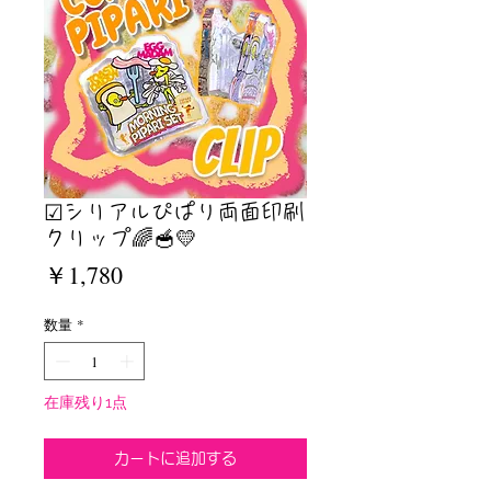
☑︎シリアルぴぱり両面印刷
クリップ🌈🥣💛
価
￥1,780
格
数量
*
在庫残り1点
カートに追加する