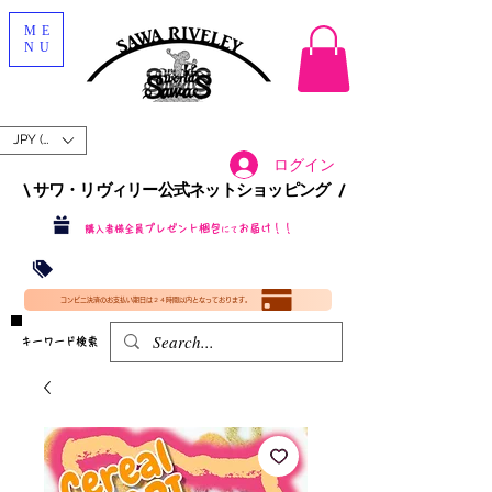
ME
NU
JPY (¥)
ログイン
\ サワ・リヴィリー公式ネットショッピング /​
プレゼント梱包
お届け！！
購入者様全員
にて
沖縄・北海道を含む全国への送料が！
送料
無料！
​35000円
（税込）以上​購入で
​(35000円（税込）未満のご購入は全国送料890円（沖縄・北海道除く）（梱包手数料込み）
コンビニ決済のお支払い期日は２４時間以内となっております。
​キーワード検索