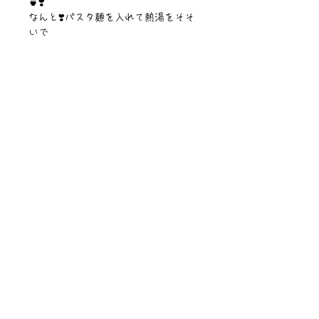
🍵❣️
なんと❣️パスタ麺を入れて熱湯をそそ
いで
10分待つとパスタも茹でれちゃうの🥺
❗️🍝✨
すごく色々つかえちゃう魔法瓶水筒だ
よ✨
【サイズ】幅・直径7.4cm✖︎高さ21cm
【容量】600ml
【素材】ステンレス・魔法瓶
©︎PIPARI STORY./©︎Sawa Riveley.
ニュース一覧
お問い合わせ
サイトマップ
個人情報について
利用規約
著作権・商標
・
ぴぱりグッツ
企業情報
​
特定商取引に関する法律