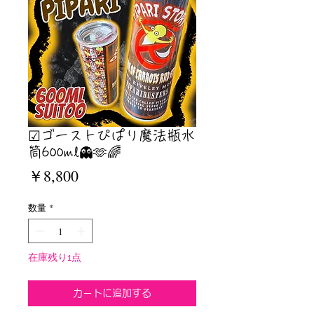
☑︎ゴーストぴぱり魔法瓶水
筒600ml👻🫶🌈
価
￥8,800
格
数量
*
在庫残り1点
カートに追加する