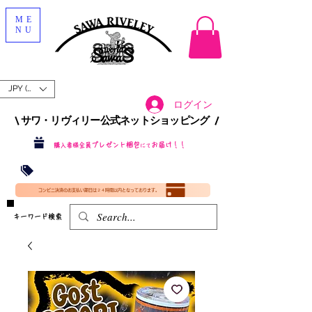
ME
NU
JPY (¥)
ログイン
\ サワ・リヴィリー公式ネットショッピング /​
プレゼント梱包
お届け！！
購入者様全員
にて
沖縄・北海道を含む全国への送料が！
送料
無料！
​35000円
（税込）以上​購入で
​(35000円（税込）未満のご購入は全国送料890円（沖縄・北海道除く）（梱包手数料込み）
コンビニ決済のお支払い期日は２４時間以内となっております。
​キーワード検索