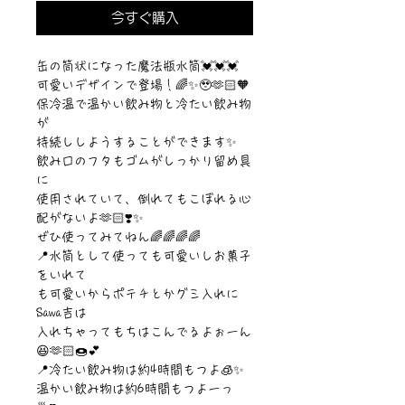
今すぐ購入
缶の筒状になった魔法瓶水筒💓💓💓
可愛いデザインで登場！🌈✨🥹🫶🏻🧡
保冷温で温かい飲み物と冷たい飲み物
が
持続ししようすることができます✨
飲み口のフタもゴムがしっかり留め具
に
使用されていて、倒れてもこぼれる心
配がないよ🫶🏻❣️✨
ぜひ使ってみてねん🌈🌈🌈🌈
📍水筒として使っても可愛いしお菓子
をいれて
も可愛いからポテチとかグミ入れに
Sawa吉は
入れちゃってもちはこんでるよぉーん
😆🫶🏻🍩💕
📍冷たい飲み物は約4時間もつよ🧊✨
温かい飲み物は約6時間もつよーっ