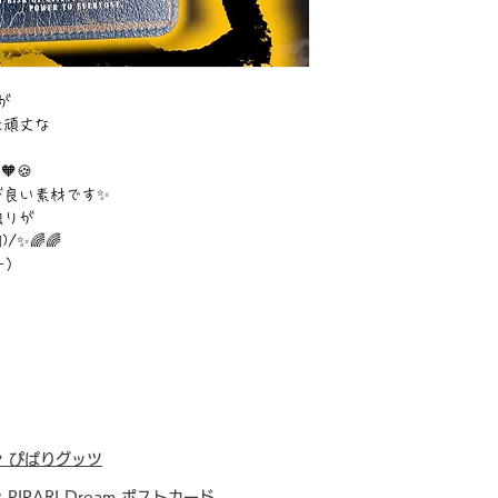
が
た頑丈な
🍪
が良い素材です✨
触りが
/✨🌈🌈
ー）
・
ぴぱりグッツ
・
PIPARI Dream ポストカード