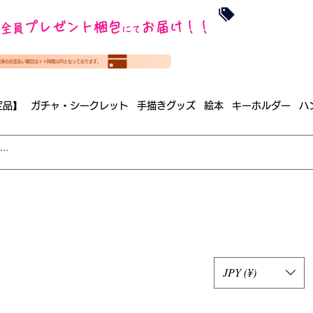
沖縄・北海道を
プレゼント梱包
お届け！！
全員
​35000円
にて
（税
​(35000円（税込）未満のご
決済のお支払い期日は２４時間以内となっております。
（梱包手数料込み）
定品】
ガチャ・シークレット
手描きグッズ
絵本
キーホルダー
ハ
JPY (¥)