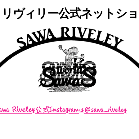
・リヴィリー公式ネットショッ
awa Riveley公式Instagram
＠sawa_riveley
は