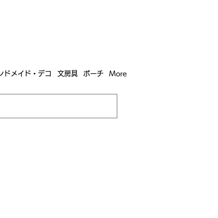
含む全国への送料が！
送料
無料！
込）以上​購入で
購入は全国送料890円（沖縄・北海道除く）
ンドメイド・デコ
文房具
ポーチ
More