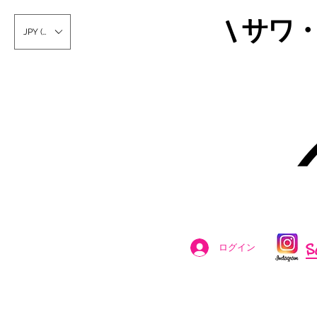
\ サワ
JPY (¥)
S
ログイン