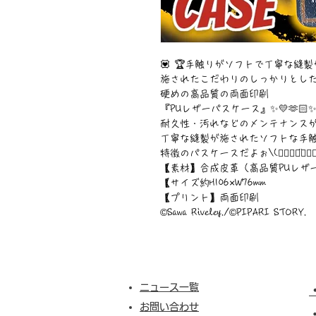
💟 🏆手触りがソフトで丁寧な縫製
施されたこだわりのしっかりとし
硬めの高品質の両面印刷
『PUレザーパスケース』✨💛🫶🏻✨
耐久性・汚れなどのメンテナンス
丁寧な縫製が施されたソフトな手
特徴のパスケースだよぉ\(๑⃙⃘◡̈๑⃙⃘)
【素材】合成皮革（高品質PUレザ
【サイズ約H106×W76mm
【プリント】両面印刷
©︎Sawa Riveley./©︎PIPARI STORY.
ニュース一覧
お問い合わせ