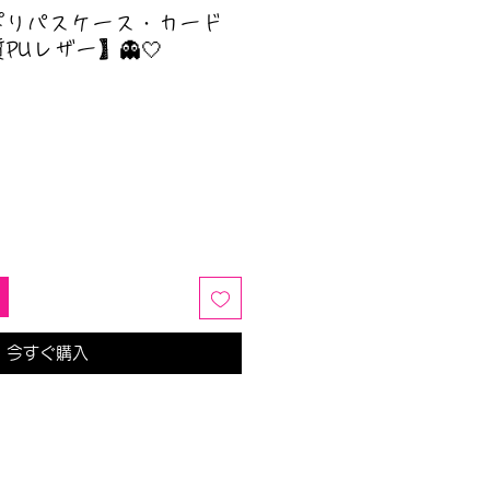
ぱりパスケース・カード
Uレザー】👻🤍
今すぐ購入