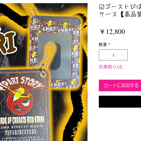
☑︎ゴーストぴ
ケース【高品質P
価
￥12,800
格
数量
*
在庫残り1点
カートに追加する