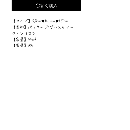
今すぐ購入
【サイズ】5.8cm✖︎10.1cm✖︎1.7cm
【素材】パッケージ:プラスティッ
ク・シリコン
【容量】45ml
【重量】30g
©︎PIPARI STORY./©︎Sawa Riveley.
ニュース一覧
お問い合わせ
サイトマップ
個人情報について
利用規約
著作権・商標
・
ぴぱりグッツ
企業情報
​
特定商取引に関する法律
・
PIPARI Dream ポストカード
に基づく表示
・
ぴぱり絵本