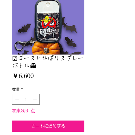
☑︎ゴーストぴぱりスプレー
ボトル👻
価
￥6,600
格
数量
*
在庫残り1点
カートに追加する