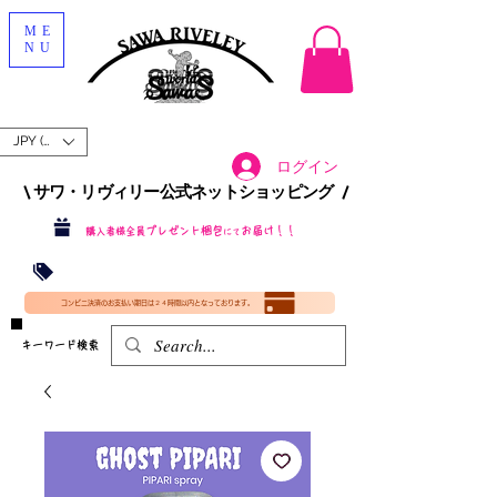
ME
NU
JPY (¥)
ログイン
\ サワ・リヴィリー公式ネットショッピング /​
プレゼント梱包
お届け！！
購入者様全員
にて
沖縄・北海道を含む全国への送料が！
送料
無料！
​35000円
（税込）以上​購入で
​(35000円（税込）未満のご購入は全国送料890円（沖縄・北海道除く）（梱包手数料込み）
コンビニ決済のお支払い期日は２４時間以内となっております。
​キーワード検索