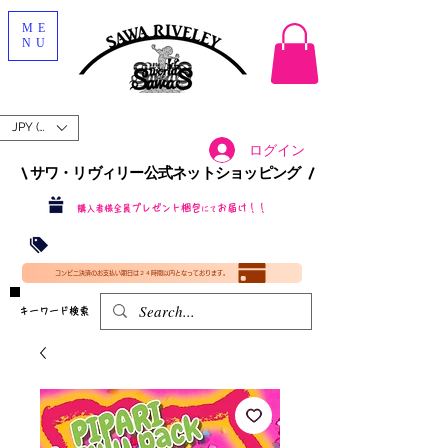
ME
NU
JPY (¥)
ログイン
\ サワ・リヴィリー公式ネットショッピング /​
プレゼント梱包
お届け！！
購入者様全員
にて
沖縄・北海道を含む全国への送料が！
送料
無料！
​35000円
（税込）以上​購入で
​(35000円（税込）未満のご購入は全国送料890円（沖縄・北海道除く）（梱包手数料込み）
コンビニ決済のお支払い期日は２４時間以内となっております。
​キーワード検索