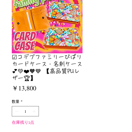
☑︎コデブファミリーぴぱり
カードケース・名刺ケース
💕💚❤️🧡💙 【高品質PUレ
ザー🏆】
価
￥13,800
格
数量
*
在庫残り1点