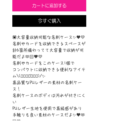
カートに追加する
今すぐ購入
💟大容量収納可能な名刺ケース✨🧡💛
名刺やカードを収納できるスペースが
計6箇所備わってて大容量で収納が可
能だよ🫶🏻🧡💛
名刺やカードをこのケース1個で
コンパクトに収納できる便利なアイテ
ム\(๑⃙⃘◡̈๑⃙⃘)/✨
高品質なPUレザーの素材の名刺ケー
ス！
名刺ケースのボディは汚れが付きにく
い
PUレザー生地を使用で高級感があり
手触りも良い素材のケースだよ✨🧡🫶
🏻💛
【素材】PUレザー(合成皮革)
【サイズ】閉じた状態：約