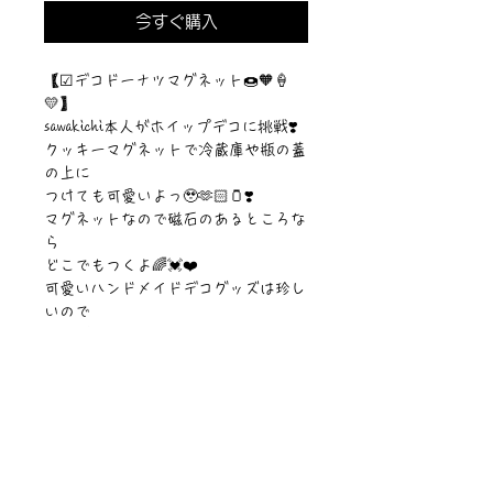
今すぐ購入
【☑︎デコドーナツマグネット🍩🧡🍦
💛】
sawakichi本人がホイップデコに挑戦❣️
クッキーマグネットで冷蔵庫や瓶の蓋
の上に
つけても可愛いよっ🥹🫶🏻🫙❣️
マグネットなので磁石のあるところな
ら
どこでもつくよ🌈💓❤️
可愛いハンドメイドデコグッズは珍し
いので
是非ゲットして愛用してもらいたい作
品です๑⃙⃘◡̈๑⃙⃘)/🧡💛💓
【サイズ】100mm✖︎100mm
©︎PIPARI STORY./©︎Sawa Riveley
ニュース一覧