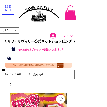
ME
NU
JPY (¥)
ログイン
\ サワ・リヴィリー公式ネットショッピング /​
プレゼント梱包
お届け！！
購入者様全員
にて
沖縄・北海道を含む全国への送料が！
送料
無料！
​35000円
（税込）以上​購入で
​(35000円（税込）未満のご購入は全国送料890円（沖縄・北海道除く）（梱包手数料込み）
コンビニ決済のお支払い期日は２４時間以内となっております。
​キーワード検索