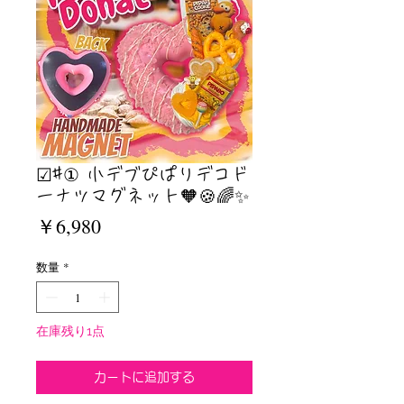
☑︎#① 小デブぴぱりデコド
ーナツマグネット🧡🍪🌈✨
価
￥6,980
格
数量
*
在庫残り1点
カートに追加する