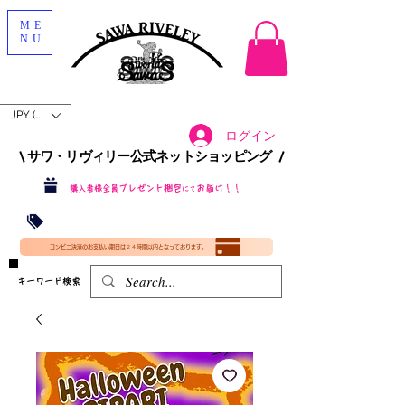
ME
NU
JPY (¥)
ログイン
\ サワ・リヴィリー公式ネットショッピング /​
プレゼント梱包
お届け！！
購入者様全員
にて
沖縄・北海道を含む全国への送料が！
送料
無料！
​35000円
（税込）以上​購入で
​(35000円（税込）未満のご購入は全国送料890円（沖縄・北海道除く）（梱包手数料込み）
コンビニ決済のお支払い期日は２４時間以内となっております。
​キーワード検索