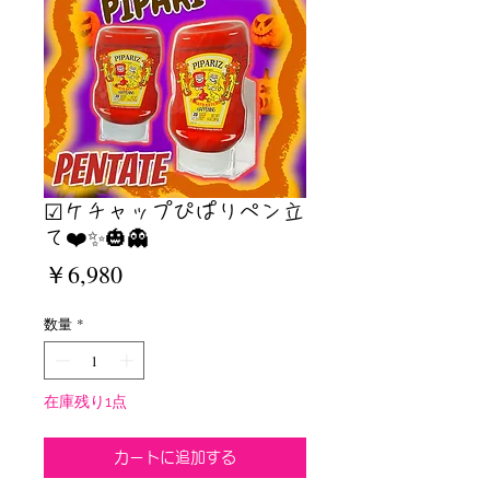
☑︎ケチャップぴぱりペン立
て❤️✨🎃👻
価
￥6,980
格
数量
*
在庫残り1点
カートに追加する