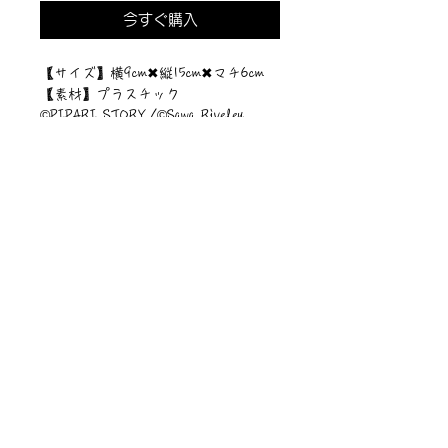
今すぐ購入
【サイズ】横9cm✖︎縦15cm✖︎マチ6cm
【素材】プラスチック
©︎PIPARI STORY./©︎Sawa Riveley.
ニュース一覧
お問い合わせ
サイトマップ
個人情報について
利用規約
著作権・商標
・
ぴぱりグッツ
企業情報
​
特定商取引に関する法律
・
PIPARI Dream ポストカード
に基づく表示
・
ぴぱり絵本
・
ぴぱりLINEスタンプ
​・
Sawa Riveley【ＣＭ】