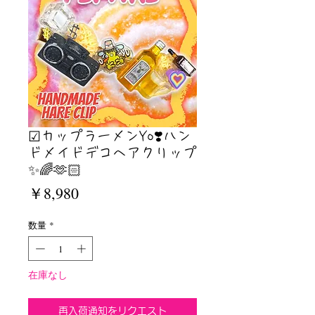
☑︎カップラーメンYo❣️ハン
ドメイドデコヘアクリップ
✨🌈🫶🏻
価
￥8,980
格
数量
*
在庫なし
再入荷通知をリクエスト