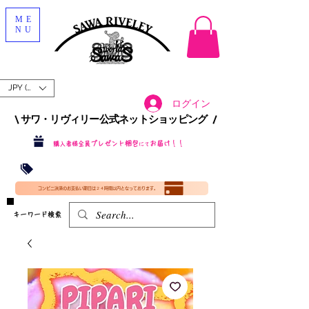
ME
NU
JPY (¥)
ログイン
\ サワ・リヴィリー公式ネットショッピング /​
プレゼント梱包
お届け！！
購入者様全員
にて
沖縄・北海道を含む全国への送料が！
送料
無料！
​35000円
（税込）以上​購入で
​(35000円（税込）未満のご購入は全国送料890円（沖縄・北海道除く）（梱包手数料込み）
コンビニ決済のお支払い期日は２４時間以内となっております。
​キーワード検索