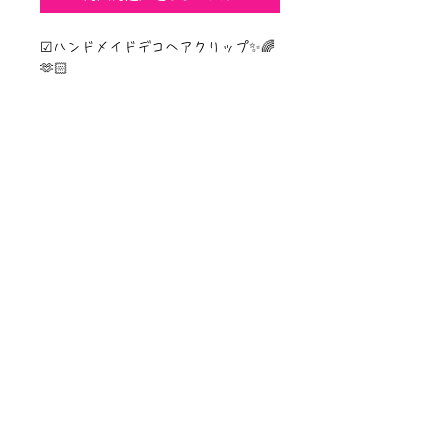
☑︎ハンドメイドデコヘアクリップ✨🌈
🫶🏻
ニュース一覧
お問い合わせ
サイトマップ
個人情報について
利用規約
著作権・商標
・
ぴぱりグッツ
企業情報
​
特定商取引に関する法律
・
PIPARI Dream ポストカード
に基づく表示
・
ぴぱり絵本
・
ぴぱりLINEスタンプ
​・
Sawa Riveley【ＣＭ】
©Sawa Riveley 2020 All Rights Reserved.