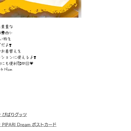
た貴重な
👜✨
い物を
だよ❣️
やお着替えを
ションに使えるよ❣️
便利🥰🫶🏻💗
19cm
・
ぴぱりグッツ
・
PIPARI Dream ポストカード