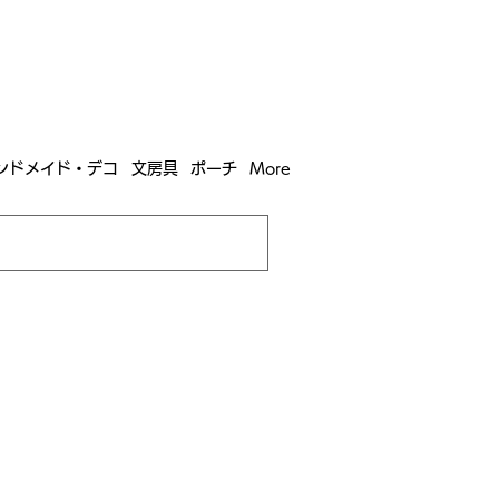
含む全国への送料が！
送料
無料！
込）以上​購入で
購入は全国送料890円（沖縄・北海道除く）
ンドメイド・デコ
文房具
ポーチ
More