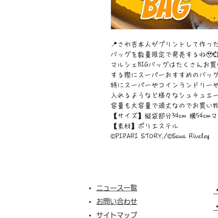
📍さわ吉本人がプリントして作っ
バッグを数量限定で発売するね🥹💞
マルシェBIGバッグはたくさんお買
する際にスーパーおすすめのバッグ
特にスーパーやコインランドリー
入れるようなど様々なシュチュエー
容量も大容量で頑丈なのでお買い物にも
【サイズ】縦袋部分34cm 横54cmマチ
【素材】ポリエステル
©︎PIPARI STORY./©︎Sawa Riveley
ニュース一覧
お問い合わせ
サイトマップ