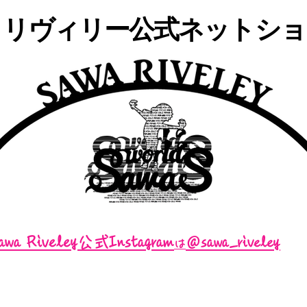
・リヴィリー公式ネットショッ
awa Riveley公式Instagram
＠sawa_riveley
は