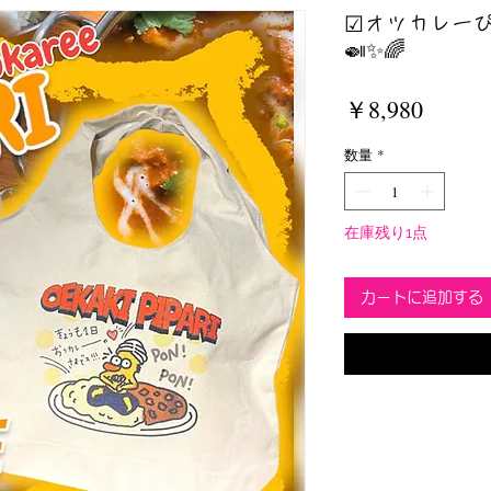
☑︎オツカレー
🍛✨🌈
価
￥8,980
格
数量
*
在庫残り1点
カートに追加する