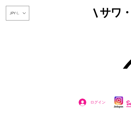
\ サワ
JPY (¥)
S
ログイン