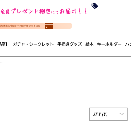
沖縄・北海道を
プレゼント梱包
お届け！！
全員
​35000円
にて
（税
​(35000円（税込）未満のご
決済のお支払い期日は２４時間以内となっております。
（梱包手数料込み）
定品】
ガチャ・シークレット
手描きグッズ
絵本
キーホルダー
ハ
JPY (¥)