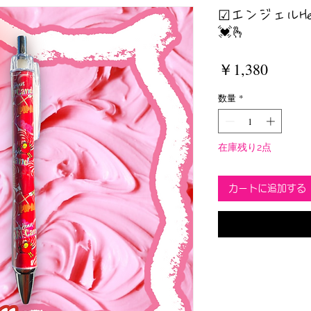
☑︎エンジェルH
💓🫰
価
￥1,380
格
数量
*
在庫残り2点
カートに追加する