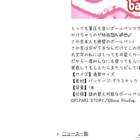
とっても筆圧も良いボールペンで
かけちゃうのが特徴🥰🫰🌈🥹🖊
さわ吉本人も絶賛のボールペン♪
さわ吉は字が下手なんだけどこの
丸文字の私にはとっても可愛くカーブ
だから一度みんなにも使ってもらいた
実感してもらえたらまたリピしてほし
【サイズ】通常サイズ
【素材】パッケージ:プラスチック
【容量】1本
【仕様】詰め替え可能なボールペン
©︎PIPARI STORY./©︎Sawa Riveley.
ニュース一覧