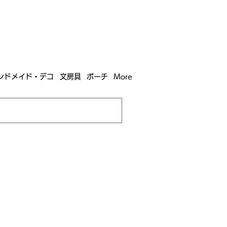
含む全国への送料が！
送料
無料！
込）以上​購入で
購入は全国送料890円（沖縄・北海道除く）
ンドメイド・デコ
文房具
ポーチ
More