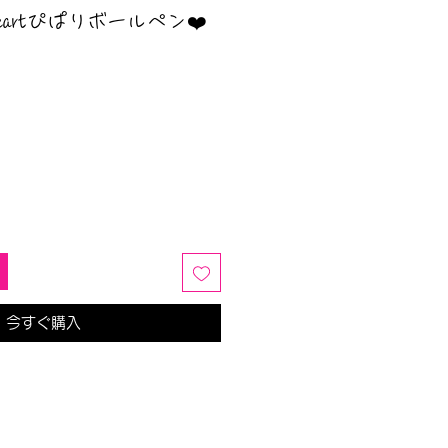
eartぴぱりボールペン❤️
今すぐ購入