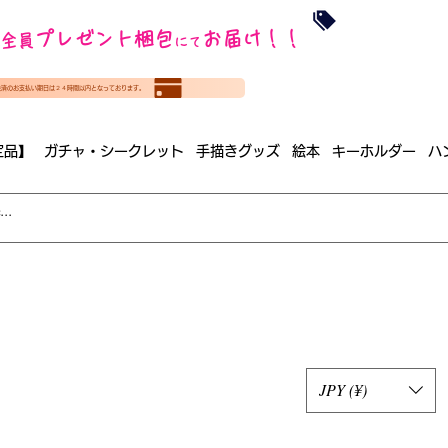
沖縄・北海道を
プレゼント梱包
お届け！！
全員
​35000円
にて
（税
​(35000円（税込）未満のご
決済のお支払い期日は２４時間以内となっております。
（梱包手数料込み）
定品】
ガチャ・シークレット
手描きグッズ
絵本
キーホルダー
ハ
JPY (¥)