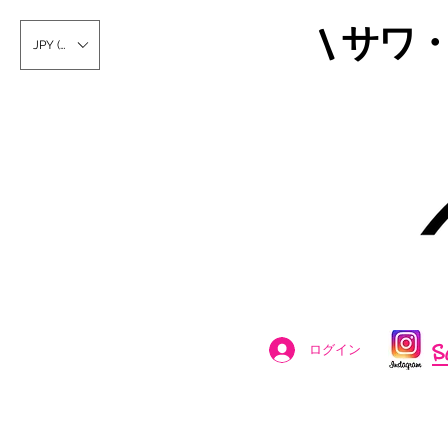
\ サワ
JPY (¥)
S
ログイン