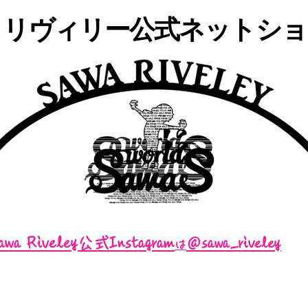
・リヴィリー公式ネットショッ
awa Riveley公式Instagram
＠sawa_riveley
は