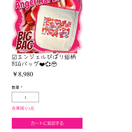
☑︎エンジェルぴぱり総柄
BIGバッグ❤️💞🥹
価
￥8,980
格
数量
*
在庫残り1点
カートに追加する