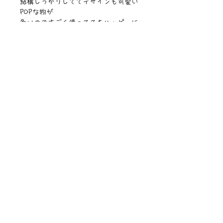
結構しっかりしててデザインも可愛い
POPな物が
多いのですごく使っててもハッピーに
なるよ🥰❣️
是非愛用してもらえたらすっごく嬉し
いよぉ💞
【サイズ】横33cm縦袋部分38cmマチ
8.5cm
【素材】コーデュロイ
©︎PIPARI STORY./©︎Sawa Riveley
ニュース一覧
お問い合わせ
サイトマップ
個人情報について
利用規約
著作権・商標
・
ぴぱりグッツ
企業情報
​
特定商取引に関する法律
・
PIPARI Dream ポストカード