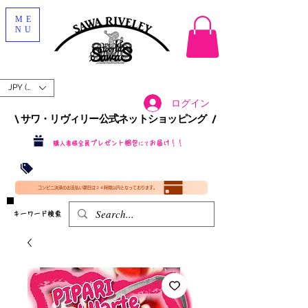
ME
NU
JPY (¥)
ログイン
\ サワ・リヴィリー公式ネットショッピング /​
プレゼント梱包
お届け！！
購入者様全員
にて
沖縄・北海道を含む全国への送料が！
送料
無料！
​35000円
（税込）以上​購入で
​(35000円（税込）未満のご購入は全国送料890円（沖縄・北海道除く）（梱包手数料込み）
コンビニ決済のお支払い期日は２４時間以内となっております。
​キーワード検索