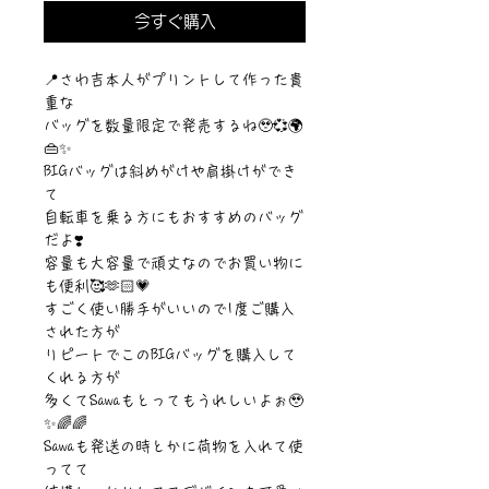
今すぐ購入
📍さわ吉本人がプリントして作った貴
重な
バッグを数量限定で発売するね🥹💞🌍
👜✨
BIGバッグは斜めがけや肩掛けができ
て
自転車を乗る方にもおすすめのバッグ
だよ❣️
容量も大容量で頑丈なのでお買い物に
も便利🥰🫶🏻💗
すごく使い勝手がいいので1度ご購入
された方が
リピートでこのBIGバッグを購入して
くれる方が
多くてSawaもとってもうれしいよぉ🥹
✨🌈🌈
Sawaも発送の時とかに荷物を入れて使
ってて