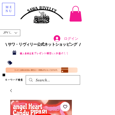
ME
NU
JPY (¥)
ログイン
\ サワ・リヴィリー公式ネットショッピング /​
プレゼント梱包
お届け！！
購入者様全員
にて
沖縄・北海道を含む全国への送料が！
送料
無料！
​35000円
（税込）以上​購入で
​(35000円（税込）未満のご購入は全国送料890円（沖縄・北海道除く）（梱包手数料込み）
コンビニ決済のお支払い期日は２４時間以内となっております。
​キーワード検索