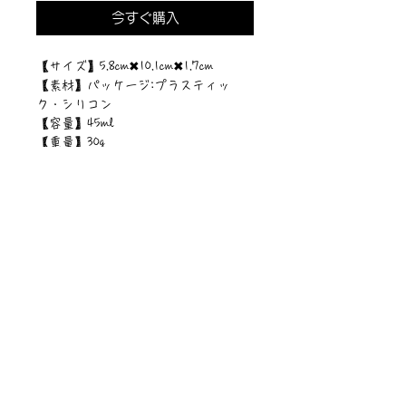
今すぐ購入
【サイズ】5.8cm✖︎10.1cm✖︎1.7cm
【素材】パッケージ:プラスティッ
ク・シリコン
【容量】45ml
【重量】30g
©︎PIPARI STORY./©︎Sawa Riveley.
ニュース一覧
お問い合わせ
サイトマップ
個人情報について
利用規約
著作権・商標
・
ぴぱりグッツ
企業情報
​
特定商取引に関する法律
・
PIPARI Dream ポストカード
に基づく表示
・
ぴぱり絵本