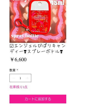
☑︎エンジェルぴぱりキャン
ディー❣️スプレーボトル❣️
価
￥6,600
格
数量
*
在庫残り1点
カートに追加する