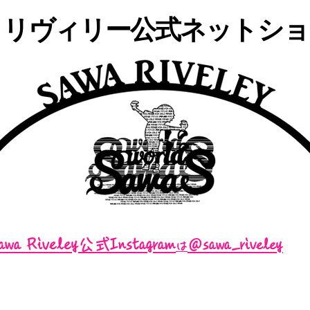
・リヴィリー公式ネットショッ
awa Riveley公式Instagram
＠sawa_riveley
は