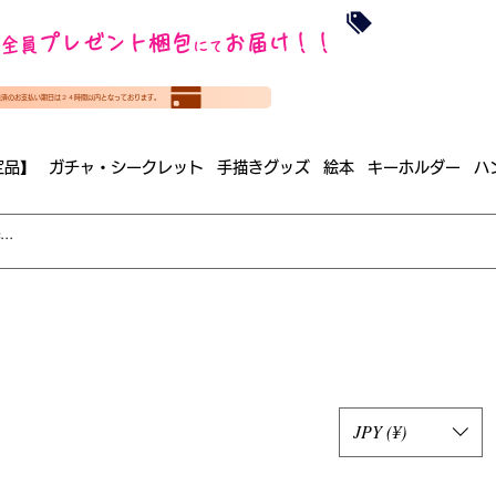
沖縄・北海道を
プレゼント梱包
お届け！！
全員
​35000円
にて
（税
​(35000円（税込）未満のご
決済のお支払い期日は２４時間以内となっております。
（梱包手数料込み）
定品】
ガチャ・シークレット
手描きグッズ
絵本
キーホルダー
ハ
JPY (¥)