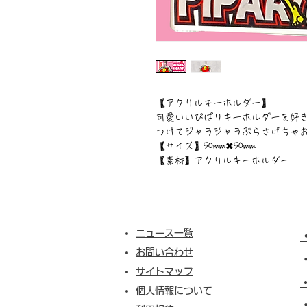
【アクリルキーホルダー】
可愛いいぴぱりキーホルダーを好
つけてジャラジャラぶらさげちゃお(๑⃙⃘ 
【サイズ】50mm✖︎50mm
【素材】アクリルキーホルダー
ニュース一覧
お問い合わせ
サイトマップ
個人情報について