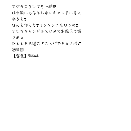
☑︎グラスタンブラー🌈🧡
は水筒にもなるし中にキャンドルを入
れると❣️
なんとなんと❣️ランタンにもなるの❣️
アロマキャンドルをいれてお風呂で癒
される
ひとときも過ごすことができるよ🛁💕
🥹🫶🏻
【容量】300ml
【素材】ガラス・蓋竹
©︎Sawa Riveley./©︎PIPARI STORY.
ニュース一覧
お問い合わせ
サイトマップ
個人情報について
利用規約
著作権・商標
・
ぴぱりグッツ
企業情報