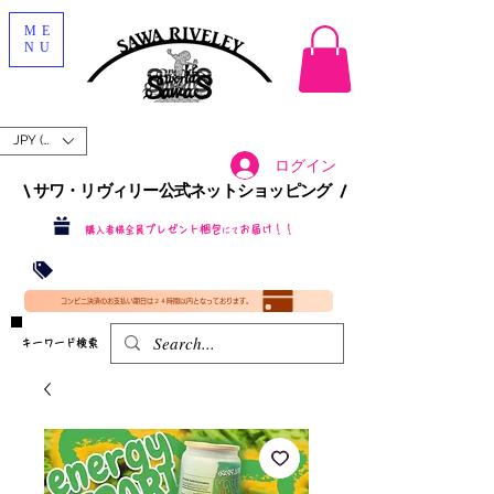
ME
NU
JPY (¥)
ログイン
\ サワ・リヴィリー公式ネットショッピング /​
プレゼント梱包
お届け！！
購入者様全員
にて
沖縄・北海道を含む全国への送料が！
送料
無料！
​35000円
（税込）以上​購入で
​(35000円（税込）未満のご購入は全国送料890円（沖縄・北海道除く）（梱包手数料込み）
コンビニ決済のお支払い期日は２４時間以内となっております。
​キーワード検索