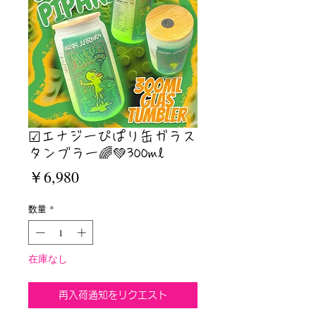
☑︎エナジーぴぱり缶ガラス
タンブラー🌈💚300ml
価
￥6,980
格
数量
*
在庫なし
再入荷通知をリクエスト