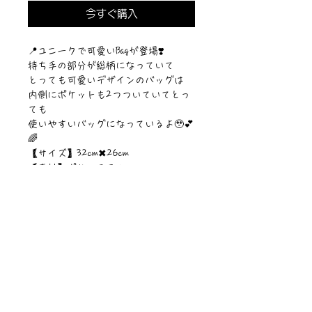
今すぐ購入
📍ユニークで可愛いBagが登場❣️
持ち手の部分が総柄になっていて
とっても可愛いデザインのバッグは
内側にポケットも2つついていてとっ
ても
使いやすいバッグになっているよ🥹💕
🌈
【サイズ】32cm✖︎26cm
【素材】ポリエステル
【仕様】内にポケット2個付き
©︎PIPARI STORY./©︎Sawa Riveley.
ニュース一覧
お問い合わせ
サイトマップ
個人情報について