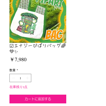
☑︎エナジーぴぱりバッグ🌈
💚✨
価
￥7,980
格
数量
*
在庫残り1点
カートに追加する