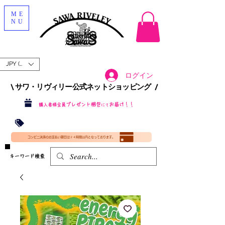
ME
NU
JPY (¥)
ログイン
\ サワ・リヴィリー公式ネットショッピング /​
プレゼント梱包
お届け！！
購入者様全員
にて
沖縄・北海道を含む全国への送料が！
送料
無料！
​35000円
（税込）以上​購入で
​(35000円（税込）未満のご購入は全国送料890円（沖縄・北海道除く）（梱包手数料込み）
コンビニ決済のお支払い期日は２４時間以内となっております。
​キーワード検索