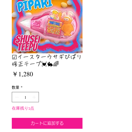
☑︎イースターウサギぴぱり
修正テープ💓🐇🌈
価
￥1,280
格
数量
*
在庫残り1点
カートに追加する