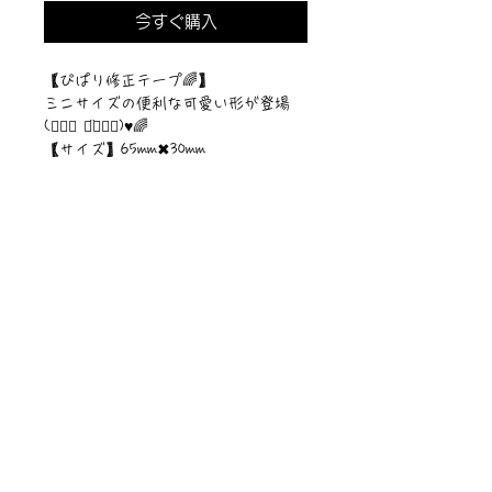
今すぐ購入
【ぴぱり修正テープ🌈】
ミニサイズの便利な可愛い形が登場
(๑⃙⃘ ◡̈๑⃙⃘)♥︎🌈
【サイズ】65mm✖︎30mm
©︎PIPARI STORY./©︎Sawa Riveley
ニュース一覧
お問い合わせ
サイトマップ
個人情報について
利用規約
著作権・商標
・
ぴぱりグッツ
企業情報
​
特定商取引に関する法律
・
PIPARI Dream ポストカード
に基づく表示
・
ぴぱり絵本
・
ぴぱりLINEスタンプ