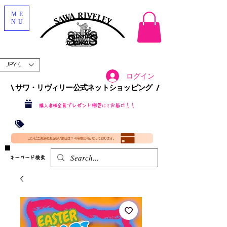
ME
NU
JPY (¥)
ログイン
\ サワ・リヴィリー公式ネットショッピング /​
プレゼント梱包
お届け！！
購入者様全員
にて
沖縄・北海道を含む全国への送料が！
送料
無料！
​35000円
（税込）以上​購入で
​(35000円（税込）未満のご購入は全国送料890円（沖縄・北海道除く）（梱包手数料込み）
コンビニ決済のお支払い期日は２４時間以内となっております。
​キーワード検索