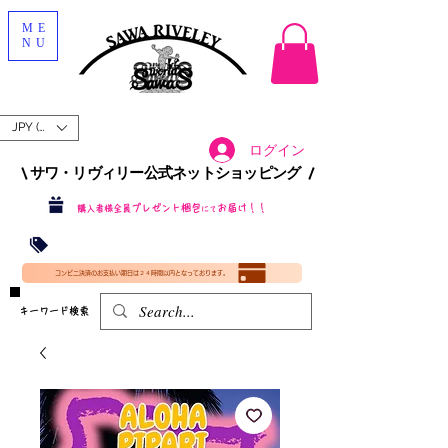
ME
NU
JPY (¥)
ログイン
\ サワ・リヴィリー公式ネットショッピング /​
プレゼント梱包
お届け！！
購入者様全員
にて
沖縄・北海道を含む全国への送料が！
送料
無料！
​35000円
（税込）以上​購入で
​(35000円（税込）未満のご購入は全国送料890円（沖縄・北海道除く）（梱包手数料込み）
コンビニ決済のお支払い期日は２４時間以内となっております。
​キーワード検索