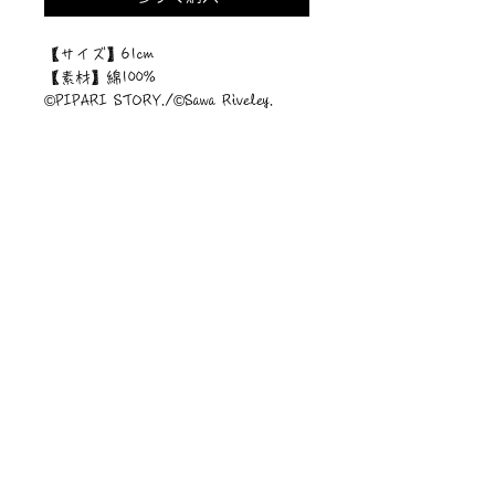
【サイズ】61cm
【素材】綿100%
©︎PIPARI STORY./©︎Sawa Riveley.
ニュース一覧
お問い合わせ
サイトマップ
個人情報について
利用規約
著作権・商標
・
ぴぱりグッツ
企業情報
​
特定商取引に関する法律
・
PIPARI Dream ポストカード
に基づく表示
・
ぴぱり絵本
・
ぴぱりLINEスタンプ
​・
Sawa Riveley【ＣＭ】
©Sawa Riveley 2020 All Rights Reserved.