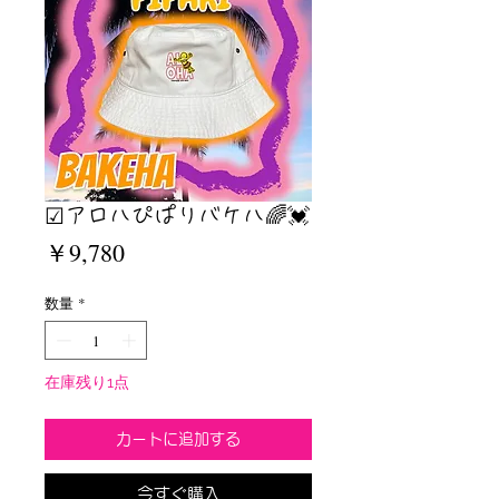
☑︎アロハぴぱりバケハ🌈💓
価
￥9,780
格
数量
*
在庫残り1点
カートに追加する
今すぐ購入