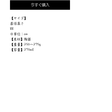
今すぐ購入
【サイズ】
直径高さ
88
※単位：cm
【素材】陶器
【重量】250～275g
【容量】270ml
© PIPARI STORY / © Sawa Riveley .
MADE IN JAPAN
ニュース一覧
お問い合わせ
サイトマップ
個人情報について
利用規約
著作権・商標