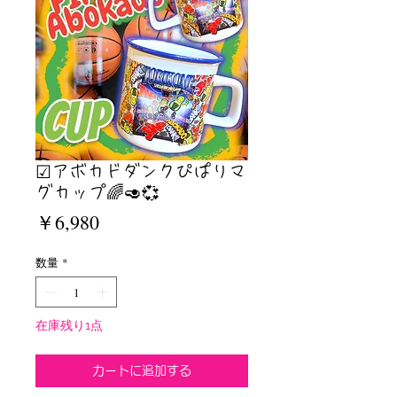
☑︎アボカドダンクぴぱりマ
グカップ🌈🥑💞
価
￥6,980
格
数量
*
在庫残り1点
カートに追加する