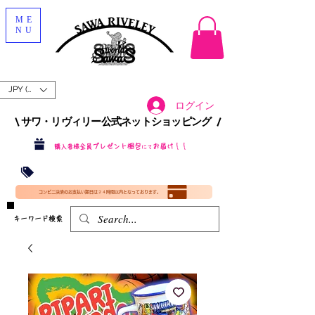
ME
NU
JPY (¥)
ログイン
\ サワ・リヴィリー公式ネットショッピング /​
プレゼント梱包
お届け！！
購入者様全員
にて
沖縄・北海道を含む全国への送料が！
送料
無料！
​35000円
（税込）以上​購入で
​(35000円（税込）未満のご購入は全国送料890円（沖縄・北海道除く）（梱包手数料込み）
コンビニ決済のお支払い期日は２４時間以内となっております。
​キーワード検索