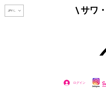
\ サワ
JPY (¥)
S
ログイン