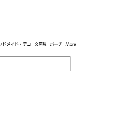
含む全国への送料が！
送料
無料！
込）以上​購入で
購入は全国送料890円（沖縄・北海道除く）
ンドメイド・デコ
文房具
ポーチ
More