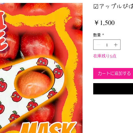
☑︎アップルぴぱ
価
￥1,500
格
数量
*
在庫残り5点
カートに追加する