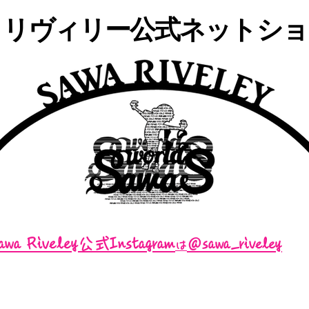
・リヴィリー公式ネットショッ
awa Riveley公式Instagram
＠sawa_riveley
は