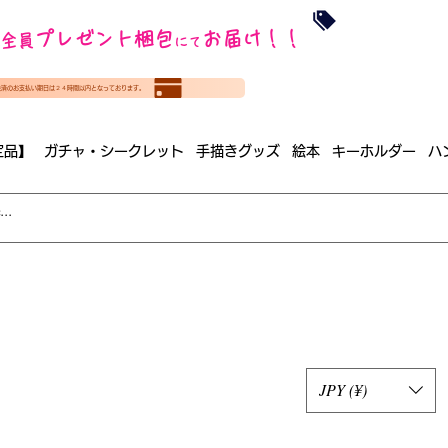
沖縄・北海道を
プレゼント梱包
お届け！！
全員
​35000円
にて
（税
​(35000円（税込）未満のご
決済のお支払い期日は２４時間以内となっております。
（梱包手数料込み）
定品】
ガチャ・シークレット
手描きグッズ
絵本
キーホルダー
ハ
JPY (¥)