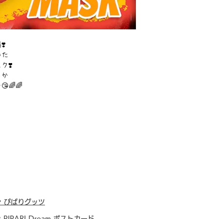
❣️
いた
❣️
しか
🌈🌈
・
ぴぱりグッツ
・
PIPARI Dream ポストカード