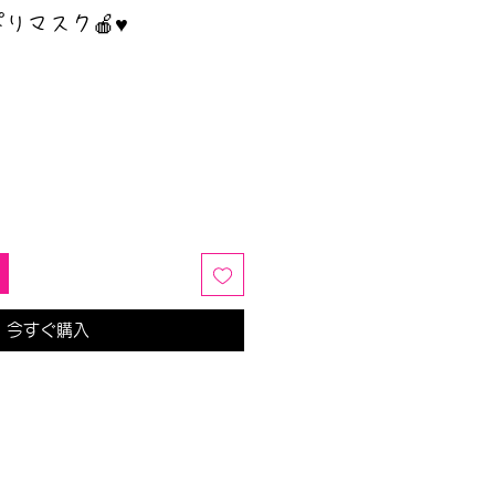
りマスク🍎♥️
今すぐ購入