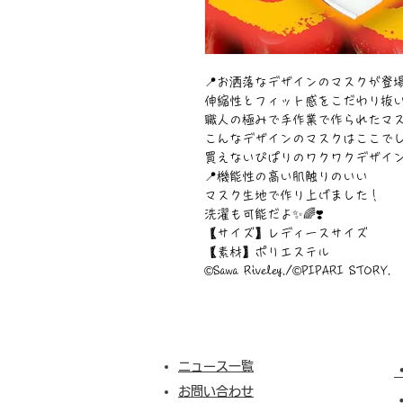
︎📍お洒落なデザインのマスクが登場
伸縮性とフィット感をこだわり抜
職人の極みで手作業で作られたマスク
こんなデザインのマスクはここで
買えないぴぱりのワクワクデザイン😘
📍機能性の高い肌触りのいい
マスク生地で作り上げました！
洗濯も可能だよ✨🌈❣️
【サイズ】レディースサイズ
【素材】ポリエステル
©︎Sawa Riveley./©︎PIPARI STORY.
ニュース一覧
お問い合わせ