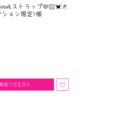
sparkストラップ🫶🏻💓オ
クション限定1個
知をリクエスト