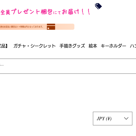
沖縄・北海道を
プレゼント梱包
お届け！！
全員
​35000円
にて
（税
​(35000円（税込）未満のご
決済のお支払い期日は２４時間以内となっております。
（梱包手数料込み）
定品】
ガチャ・シークレット
手描きグッズ
絵本
キーホルダー
ハ
JPY (¥)