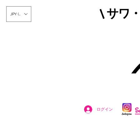
\ サワ
JPY (¥)
S
ログイン