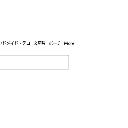
含む全国への送料が！
送料
無料！
込）以上​購入で
購入は全国送料890円（沖縄・北海道除く）
ンドメイド・デコ
文房具
ポーチ
More