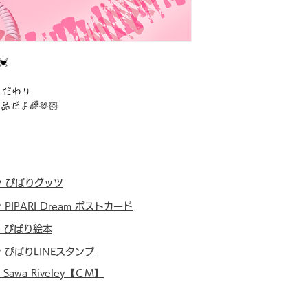
💓
こだわり
だよ🌈🫶🏻
・
ぴぱりグッツ
・
PIPARI Dream ポストカード
・
ぴぱり絵本
・
ぴぱりLINEスタンプ
・
Sawa Riveley【ＣＭ】