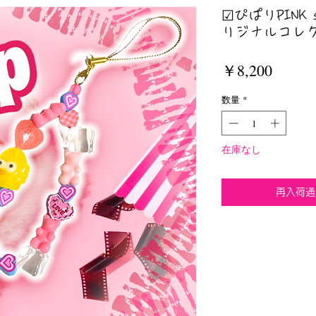
☑︎ぴぱりPINK 
リジナルコレ
価
￥8,200
格
数量
*
在庫なし
再入荷通