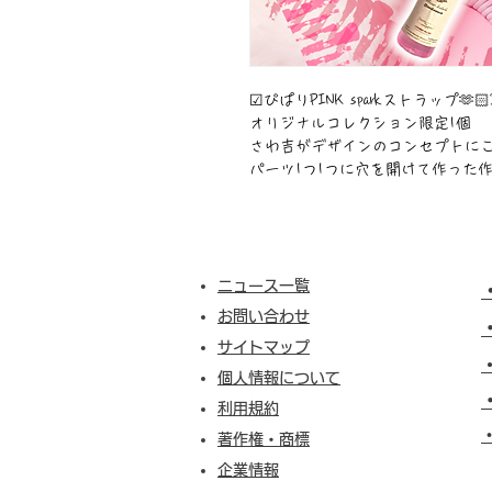
☑︎ぴぱりPINK sparkストラップ🫶🏻
オリジナルコレクション限定1個
さわ吉がデザインのコンセプトに
パーツ1つ1つに穴を開けて作った作品
ニュース一覧
お問い合わせ
サイトマップ
個人情報について
利用規約
​
著作権・商標
企業情報