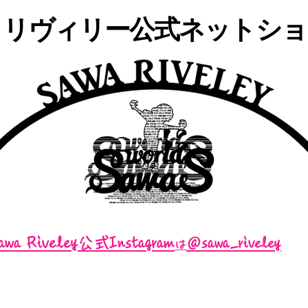
・リヴィリー公式ネットショッ
awa Riveley公式Instagram
＠sawa_riveley
は