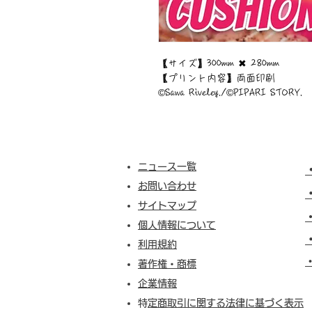
【サイズ】300mm ✖︎ 280mm
【プリント内容】両面印刷
©︎Sawa Riveley./©︎PIPARI STORY.
ニュース一覧
お問い合わせ
サイトマップ
個人情報について
利用規約
​
著作権・商標
企業情報
​
特定商取引に関する法律に基づく表示