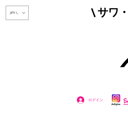
\ サワ
JPY (¥)
S
ログイン