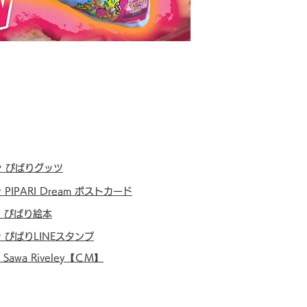
・
ぴぱりグッツ
・
PIPARI Dream ポストカード
・
ぴぱり絵本
・
ぴぱりLINEスタンプ
・
Sawa Riveley【ＣＭ】