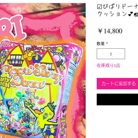
☑︎ぴぱりドー
クッション💕🍩
価
￥14,800
格
数量
*
在庫残り1点
カートに追加する