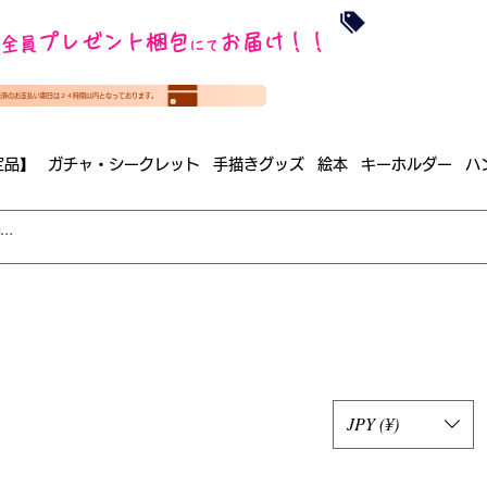
沖縄・北海道を
プレゼント梱包
お届け！！
全員
​35000円
にて
（税
​(35000円（税込）未満のご
決済のお支払い期日は２４時間以内となっております。
（梱包手数料込み）
定品】
ガチャ・シークレット
手描きグッズ
絵本
キーホルダー
ハ
JPY (¥)