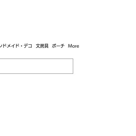
含む全国への送料が！
送料
無料！
込）以上​購入で
購入は全国送料890円（沖縄・北海道除く）
ンドメイド・デコ
文房具
ポーチ
More