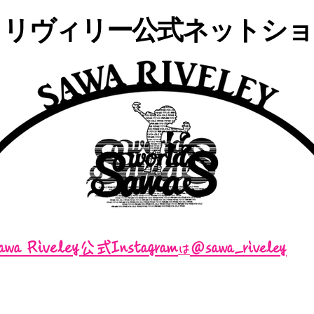
・リヴィリー公式ネットショッ
awa Riveley公式Instagram
＠sawa_riveley
は