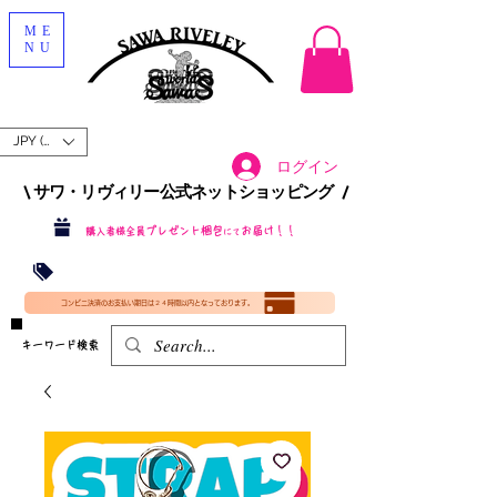
ME
NU
JPY (¥)
ログイン
\ サワ・リヴィリー公式ネットショッピング /​
プレゼント梱包
お届け！！
購入者様全員
にて
沖縄・北海道を含む全国への送料が！
送料
無料！
​35000円
（税込）以上​購入で
​(35000円（税込）未満のご購入は全国送料890円（沖縄・北海道除く）（梱包手数料込み）
コンビニ決済のお支払い期日は２４時間以内となっております。
​キーワード検索