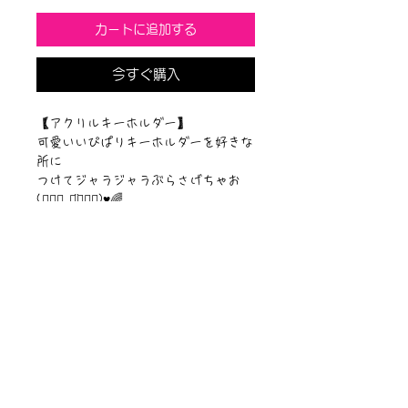
カートに追加する
今すぐ購入
【アクリルキーホルダー】
可愛いいぴぱりキーホルダーを好きな
所に
つけてジャラジャラぶらさげちゃお
(๑⃙⃘ ◡̈๑⃙⃘)♥︎🌈
【サイズ】50mm✖︎50mm
【素材】アクリルキーホルダー
ニュース一覧
お問い合わせ
サイトマップ
個人情報について
利用規約