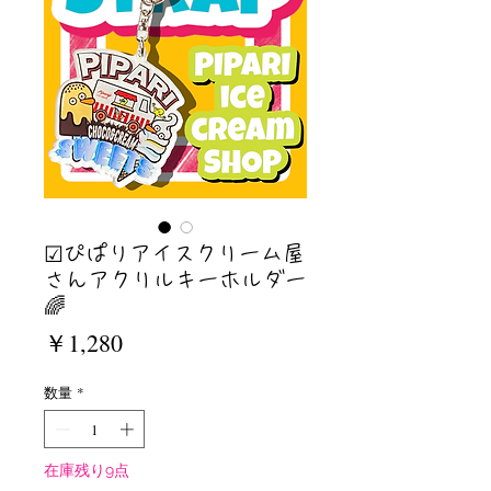
☑︎ぴぱりアイスクリーム屋
さんアクリルキーホルダー
🌈
価
￥1,280
格
数量
*
在庫残り9点